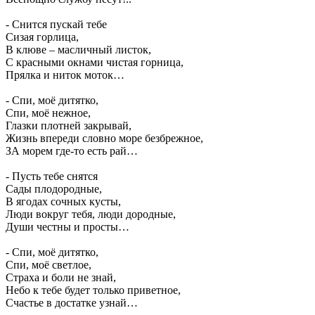
- Снится пускай тебе
Сизая горлица,
В клюве – масличный листок,
С красными окнами чистая горница,
Прялка и ниток моток…
- Спи, моё дитятко,
Спи, моё нежное,
Глазки плотней закрывай,
Жизнь впереди словно море безбрежное,
ЗА морем где-то есть рай…
- Пусть тебе снятся
Сады плодородные,
В ягодах сочных кусты,
Люди вокруг тебя, люди дородные,
Души честны и просты…
- Спи, моё дитятко,
Спи, моё светлое,
Страха и боли не знай,
Небо к тебе будет только приветное,
Счастье в достатке узнай…