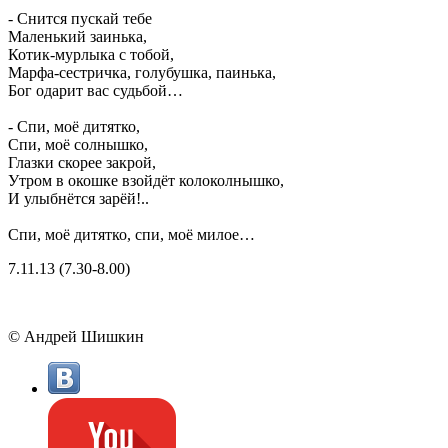
- Снится пускай тебе
Маленький заинька,
Котик-мурлыка с тобой,
Марфа-сестричка, голубушка, паинька,
Бог одарит вас судьбой…
- Спи, моё дитятко,
Спи, моё солнышко,
Глазки скорее закрой,
Утром в окошке взойдёт колоколнышко,
И улыбнётся зарёй!..
Спи, моё дитятко, спи, моё милое…
7.11.13 (7.30-8.00)
© Андрей Шишкин