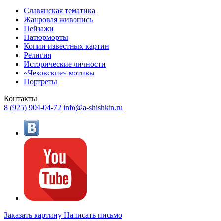
Славянская тематика
Жанровая живопись
Пейзажи
Натюрморты
Копии известных картин
Религия
Исторические личности
«Чеховские» мотивы
Портреты
Контакты
8 (925) 904-04-72
info@a-shishkin.ru
Заказать картину
Написать письмо